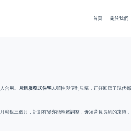
首頁
關於我們
人合用。
月租服務式住宅
以彈性與便利見稱，正好回應了現代都
月就租三個月，計劃有變亦能輕鬆調整，毋須背負長約的束縛，