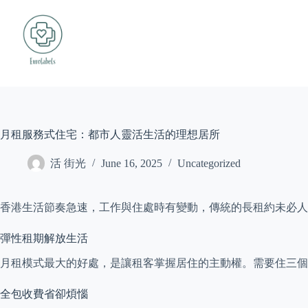
Skip
to
content
月租服務式住宅：都市人靈活生活的理想居所
活 街光
June 16, 2025
Uncategorized
香港生活節奏急速，工作與住處時有變動，傳統的長租約未必人
彈性租期解放生活
月租模式最大的好處，是讓租客掌握居住的主動權。需要住三個
全包收費省卻煩惱