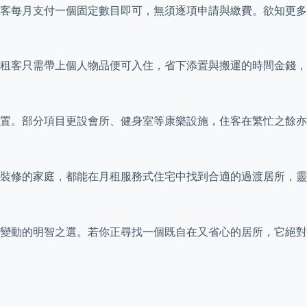
住客每月支付一個固定數目即可，無須逐項申請與繳費。欲知更
租客只需帶上個人物品便可入住，省下添置與搬運的時間金錢，
配置。部分項目更設會所、健身室等康樂設施，住客在繁忙之餘
裝修的家庭，都能在月租服務式住宅中找到合適的過渡居所，靈
變動的明智之選。若你正尋找一個既自在又省心的居所，它絕對