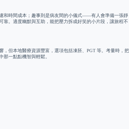
、焦慮和時間成本；趣事則是病友間的小儀式——有人會準備一張靜
才最可靠。適度幽默與互助，能把壓力拆成好笑的小片段，讓旅程不
響，但本地醫療資源豐富，選項包括凍胚、PGT 等。考量時，把
活中那一點點機智與輕鬆。