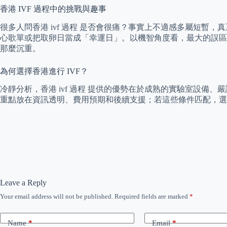
香港 IVF 過程中的挑戰與趣事
很多人問香港 ivf 過程 是否會很痛？事實上不適感多屬短
心歌單或把取卵日當成「幸運日」。以機智角度看，最大的誤區是
那麼沉重。
為何選擇香港進行 IVF？
冷靜分析，香港 ivf 過程 提供的優勢在於成熟的實驗室設備
重點放在資訊透明、費用預期和後續支援；若這些條件匹配，選擇
Leave a Reply
Your email address will not be published.
Required fields are marked
*
Name
*
Email
*