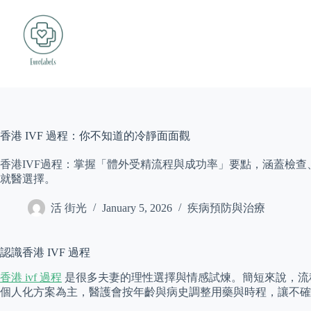
Skip
to
content
香港 IVF 過程：你不知道的冷靜面面觀
香港IVF過程：掌握「體外受精流程與成功率」要點，涵蓋檢
就醫選擇。
活 街光
January 5, 2026
疾病預防與治療
認識香港 IVF 過程
香港 ivf 過程
是很多夫妻的理性選擇與情感試煉。簡短來說，流
個人化方案為主，醫護會按年齡與病史調整用藥與時程，讓不確