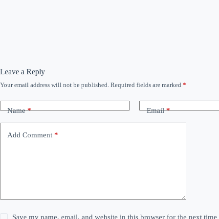
Leave a Reply
Your email address will not be published.
Required fields are marked
*
Name
*
Email
*
Add Comment
*
Save my name, email, and website in this browser for the next tim