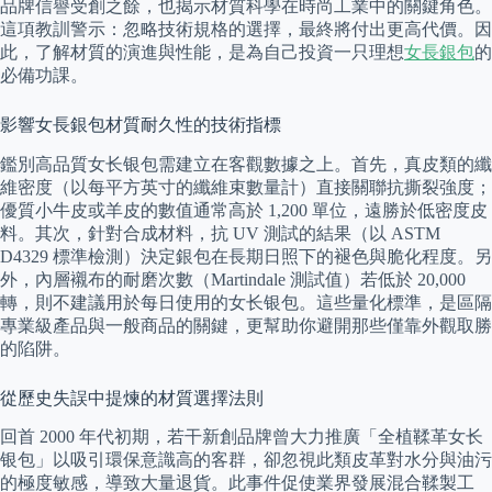
品牌信譽受創之餘，也揭示材質科學在時尚工業中的關鍵角色。
這項教訓警示：忽略技術規格的選擇，最終將付出更高代價。因
此，了解材質的演進與性能，是為自己投資一只理想
女長銀包
的
必備功課。
影響女長銀包材質耐久性的技術指標
鑑別高品質女长银包需建立在客觀數據之上。首先，真皮類的纖
維密度（以每平方英寸的纖維束數量計）直接關聯抗撕裂強度；
優質小牛皮或羊皮的數值通常高於 1,200 單位，遠勝於低密度皮
料。其次，針對合成材料，抗 UV 測試的結果（以 ASTM
D4329 標準檢測）決定銀包在長期日照下的褪色與脆化程度。另
外，內層襯布的耐磨次數（Martindale 測試值）若低於 20,000
轉，則不建議用於每日使用的女长银包。這些量化標準，是區隔
專業級產品與一般商品的關鍵，更幫助你避開那些僅靠外觀取勝
的陷阱。
從歷史失誤中提煉的材質選擇法則
回首 2000 年代初期，若干新創品牌曾大力推廣「全植鞣革女长
银包」以吸引環保意識高的客群，卻忽視此類皮革對水分與油污
的極度敏感，導致大量退貨。此事件促使業界發展混合鞣製工