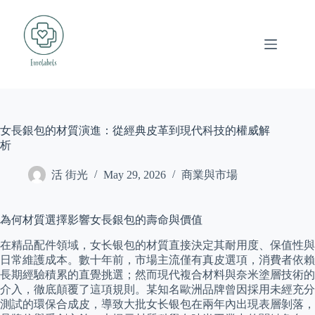
Skip
to
content
女長銀包的材質演進：從經典皮革到現代科技的權威解
析
活 街光
May 29, 2026
商業與市場
為何材質選擇影響女長銀包的壽命與價值
在精品配件領域，女长银包的材質直接決定其耐用度、保值性與
日常維護成本。數十年前，市場主流僅有真皮選項，消費者依賴
長期經驗積累的直覺挑選；然而現代複合材料與奈米塗層技術的
介入，徹底顛覆了這項規則。某知名歐洲品牌曾因採用未經充分
測試的環保合成皮，導致大批女长银包在兩年內出現表層剝落，