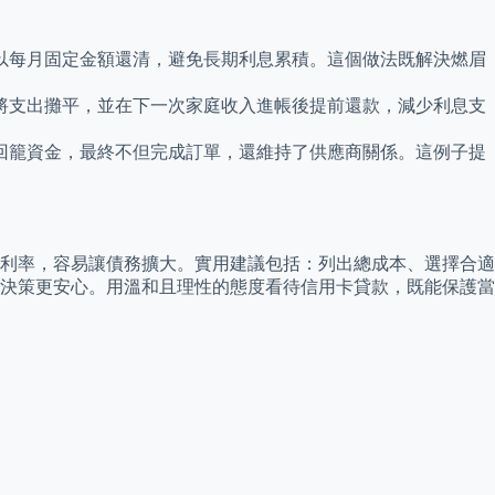
以每月固定金額還清，避免長期利息累積。這個做法既解決燃眉
將支出攤平，並在下一次家庭收入進帳後提前還款，減少利息支
回籠資金，最終不但完成訂單，還維持了供應商關係。這例子提
利率，容易讓債務擴大。實用建議包括：列出總成本、選擇合適
決策更安心。用溫和且理性的態度看待信用卡貸款，既能保護當