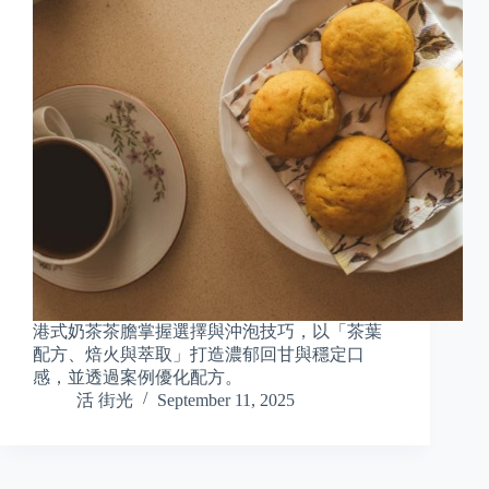
港式奶茶茶膽掌握選擇與沖泡技巧，以「茶葉
配方、焙火與萃取」打造濃郁回甘與穩定口
感，並透過案例優化配方。
活 街光
September 11, 2025