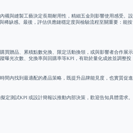
內襯與縫製工藝決定長期耐用性，精細五金則影響使用感受。設
別與稀缺感。最後，評估供應鏈穩定度與檢驗流程至關重要：能按
購買贈品、累積點數兌換、限定活動換領，或與影響者合作展示
蹤曝光次數、兌換率與回購率等KPI，有助於量化成效並調整投
時間內找到最適配的產品策略，既提升品牌能見度，也實質促進
擬定測試KPI 或設計簡報以推動內部決策，歡迎告知具體需求。