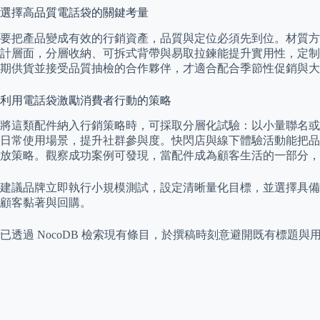
選擇高品質電話袋的關鍵考量
要把產品變成有效的行銷資產，品質與定位必須先到位。材質方
計層面，分層收納、可拆式背帶與易取拉鍊能提升實用性，定制
期供貨並接受品質抽檢的合作夥伴，才適合配合季節性促銷與大
利用電話袋激勵消費者行動的策略
將這類配件納入行銷策略時，可採取分層化試驗：以小量聯名或
日常使用場景，提升社群參與度。快閃店與線下體驗活動能把品
放策略。觀察成功案例可發現，當配件成為顧客生活的一部分，
建議品牌立即執行小規模測試，設定清晰量化目標，並選擇具備
顧客黏著與回購。
已透過 NocoDB 檢索現有條目，於撰稿時刻意避開既有標題