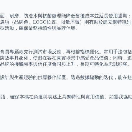
面，耐磨、防潑水與抗菌處理能降低售後成本並延長使用週期；
選項（品牌色、LOGO位置、限量序號）則有助於建立獨特識
型活動，確保業務持續性與品牌信譽。
會員專屬款先行測試市場反應，再根據指標優化。常用手法包括
牌故事具象化，使潛在客在真實場景中感受產品價值；同時，追
品牌的接觸頻率與信任度會同步上升，長期可轉化為忠誠顧客。
設計與生產經驗的供應夥伴試產。透過數據驅動的迭代，能在短
與用語，確保本稿在角度與表述上具獨特性與實用價值。如需我協助